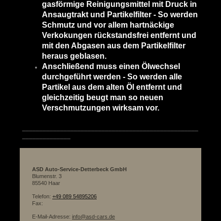
gasförmige Reinigungsmittel mit Druck in
Ansaugtrakt und Partikelfilter - So werden
Schmutz und vor allem hartnäckige
Verkokungen rückstandsfrei entfernt und
mit den Abgasen aus dem Partikelfilter
heraus geblasen.
Anschließend muss einen Ölwechsel
durchgeführt werden - So werden alle
Partikel aus dem alten Öl entfernt und
gleichzeitig beugt man so neuen
Verschmutzungen wirksam vor.
___________________________________________________
______________
ASD Auto-Service-Detterbeck GmbH
Blumenstr.
3
85540
Haar
Telefon:
+49 089 54895206
Fax:
E-Mail-Adresse:
info@asd-cars.de